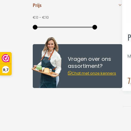
Prijs
€0
-
€10
P
M
Vragen over ons
assortiment?
9,7
Chat met onze kenners
7