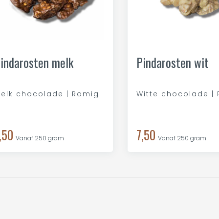
indarosten melk
Pindarosten wit
elk chocolade | Romig
Witte chocolade |
,50
7,50
Vanaf 250 gram
Vanaf 250 gram