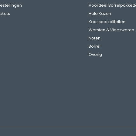
bestellingen
Voordeel Borrelpakkett
ickets
Hele Kazen
Kaasspecialiteiten
Worsten & Vleeswaren
Noten
Borrel
Overig