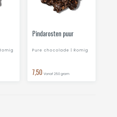
Pindarosten puur
 Romig
Pure chocolade | Romig
7,50
Vanaf 250 gram