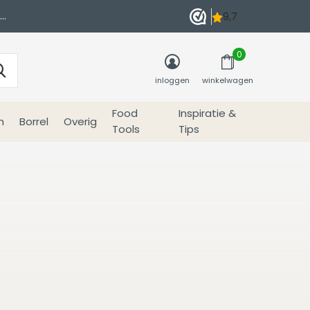
0
inloggen
winkelwagen
Food
Inspiratie &
n
Borrel
Overig
Tools
Tips