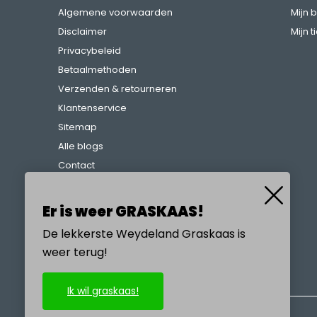
Algemene voorwaarden
Mijn 
Disclaimer
Mijn t
Privacybeleid
Betaalmethoden
Verzenden & retourneren
Klantenservice
Sitemap
Alle blogs
Contact
Klachtenregeling
Referenties
Er is weer GRASKAAS!
De lekkerste Weydeland Graskaas is
weer terug!
BEL ONS
Ik wil graskaas!