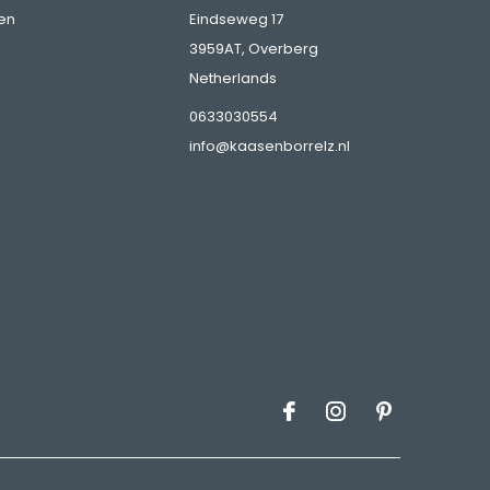
en
Eindseweg 17
3959AT, Overberg
Netherlands
0633030554
info@kaasenborrelz.nl