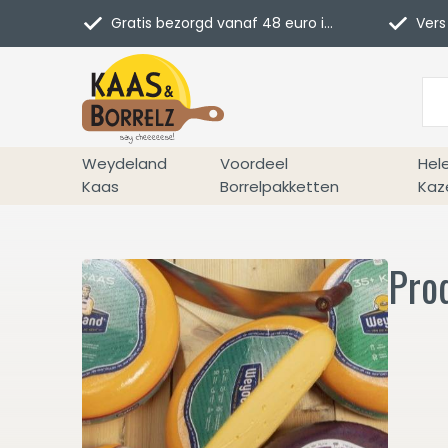
Gratis bezorgd vanaf 48 euro in NL
Vers 
Weydeland
Voordeel
Hel
Kaas
Borrelpakketten
Kaz
Pro