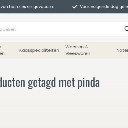
van het mes en gevacumeerd
Vaak volgende dag geleverd
e
Worsten &
Kaasspecialiteiten
Note
en
Vleeswaren
ducten getagd met pinda