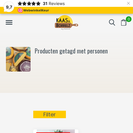
×
31
Reviews
NL
Vers van het mes en gevacumeerd
Vaak volgende da
9,7
0
Producten getagd met personen
Filter