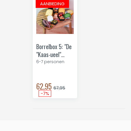
AANBIEDING
Borrelbox 5: "De
"Kaas-ueel"
Genotbox"
6-7 personen
62,95
67,95
-7%