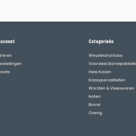
account
Categorieën
treren
Weydeland Kaas
bestellingen
Voordeel Borrelpakkett
ickets
Hele Kazen
Kaasspecialiteiten
Worsten & Vleeswaren
Noten
Borrel
Overig