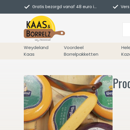
Gratis bezorgd vanaf 48 euro in NL
Vers 
Weydeland
Voordeel
Hel
Kaas
Borrelpakketten
Kaz
Pro