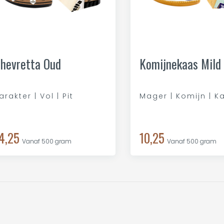
hevretta Oud
Komijnekaas Mild
arakter | Vol | Pit
Mager | Komijn | K
4,25
10,25
Vanaf 500 gram
Vanaf 500 gram