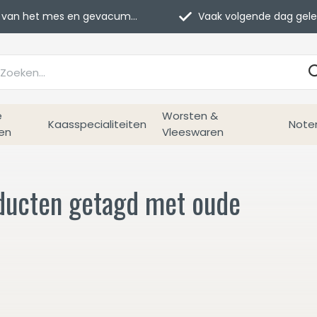
van het mes en gevacumeerd
Vaak volgende dag geleverd
e
Worsten &
Kaasspecialiteiten
Note
en
Vleeswaren
ducten getagd met oude