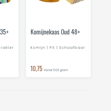
 35+
Komijnekaas Oud 48+
arakter
Komijn | Pit | Schaafbaar
10,75
Vanaf 500 gram