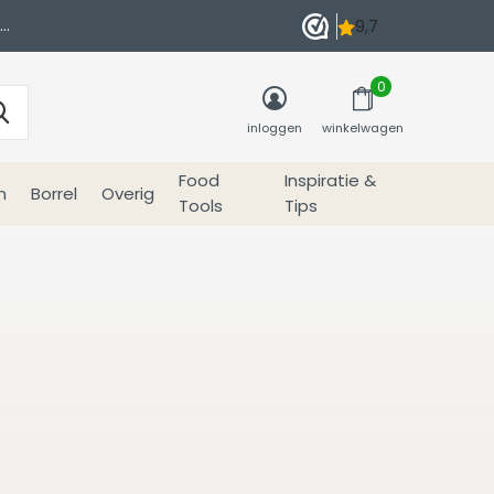
0
inloggen
winkelwagen
Food
Inspiratie &
n
Borrel
Overig
Tools
Tips