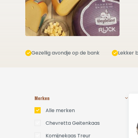
Gezellig avondje op de bank
Lekker b
Merken
Alle merken
Chevretta Geitenkaas
Komijnekaas Treur