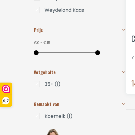
Weydeland Kaas
Prijs
C
€0
-
€15
K
Vetgehalte
1
35+
(1)
9,7
Gemaakt van
Koemelk
(1)