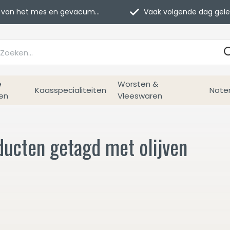
van het mes en gevacumeerd
Vaak volgende dag geleverd
e
Worsten &
Kaasspecialiteiten
Note
en
Vleeswaren
ducten getagd met olijven