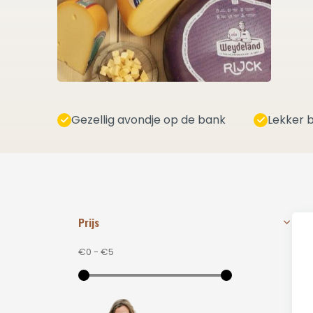
Gezellig avondje op de bank
Lekker b
Prijs
€0
-
€5