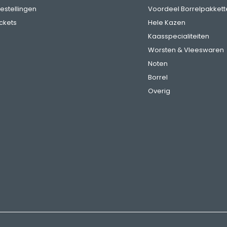
bestellingen
Voordeel Borrelpakkett
ickets
Hele Kazen
Kaasspecialiteiten
Worsten & Vleeswaren
Noten
Borrel
Overig