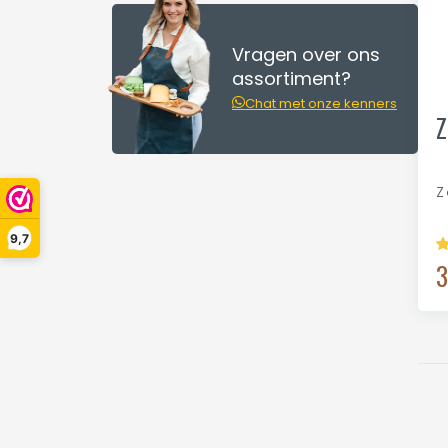
Vragen over ons
assortiment?
Chat met onze kenners
Z
Z
9,7
3