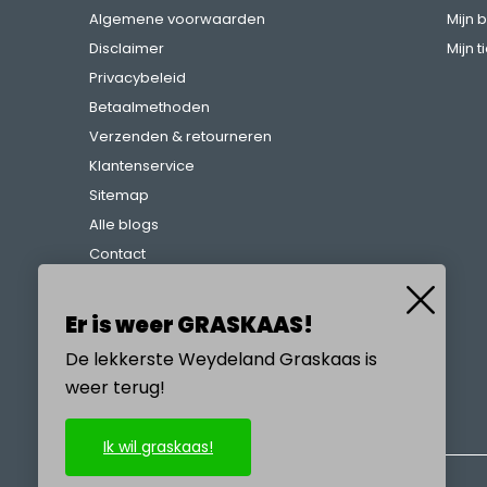
Algemene voorwaarden
Mijn 
Disclaimer
Mijn t
Privacybeleid
Betaalmethoden
Verzenden & retourneren
Klantenservice
Sitemap
Alle blogs
Contact
Klachtenregeling
Referenties
Er is weer GRASKAAS!
De lekkerste Weydeland Graskaas is
weer terug!
BEL ONS
Ik wil graskaas!