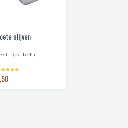
oete olijven
oet | per bakje
,50