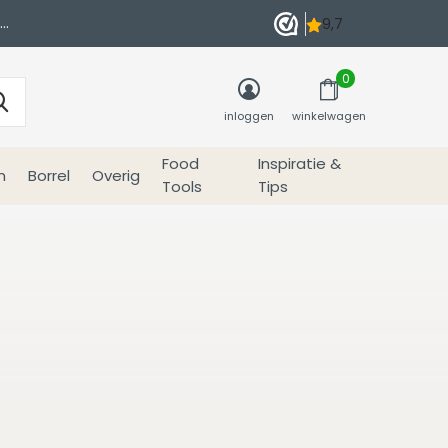
0
inloggen
winkelwagen
Food
Inspiratie &
n
Borrel
Overig
Tools
Tips