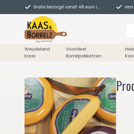
Gratis bezorgd vanaf 48 euro in NL
Vers 
Weydeland
Voordeel
Hel
Kaas
Borrelpakketten
Kaz
Pro