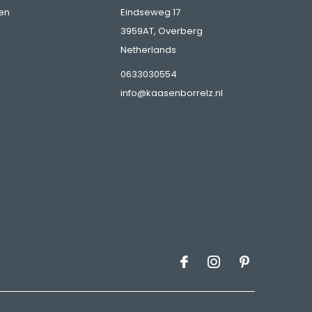
en
Eindseweg 17
3959AT, Overberg
Netherlands
0633030554
info@kaasenborrelz.nl