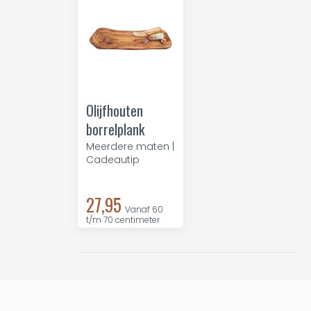
Olijfhouten
borrelplank
Meerdere maten |
Cadeautip
27,95
Vanaf 60
t/m 70 centimeter