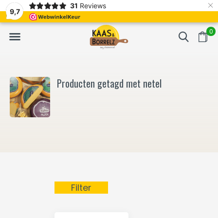
×
31
Reviews
NL
Vers van het mes en gevacumeerd
Vaak volgende da
9,7
0
Producten getagd met netel
Filter