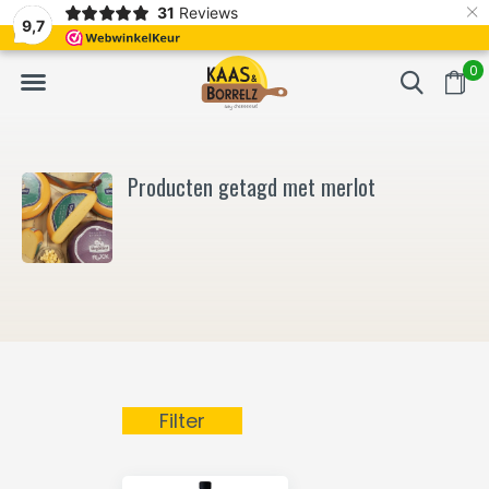
×
31
Reviews
NL
Vers van het mes en gevacumeerd
Vaak volgende da
9,7
0
Producten getagd met merlot
Filter