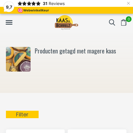
×
31
Reviews
NL
Vers van het mes en gevacumeerd
Vaak volgende da
9,7
0
Producten getagd met magere kaas
Filter