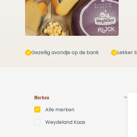
Gezellig avondje op de bank
Lekker b
Merken
Alle merken
Weydeland Kaas