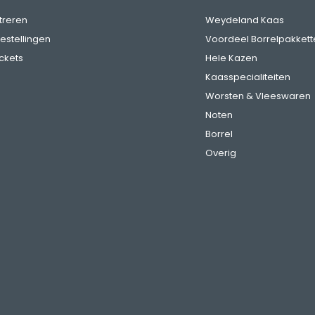
treren
Weydeland Kaas
bestellingen
Voordeel Borrelpakkett
ickets
Hele Kazen
Kaasspecialiteiten
Worsten & Vleeswaren
Noten
Borrel
Overig