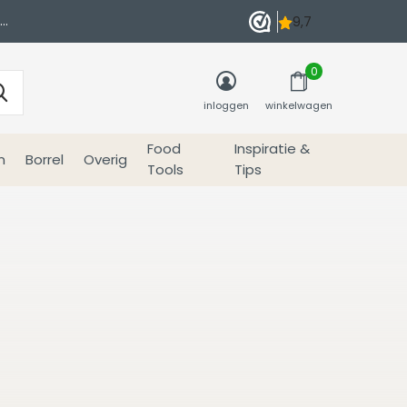
0
inloggen
winkelwagen
Food
Inspiratie &
n
Borrel
Overig
Tools
Tips