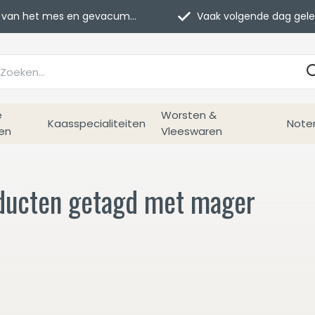
van het mes en gevacumeerd
Vaak volgende dag geleverd
e
Worsten &
Kaasspecialiteiten
Note
en
Vleeswaren
ducten getagd met mager