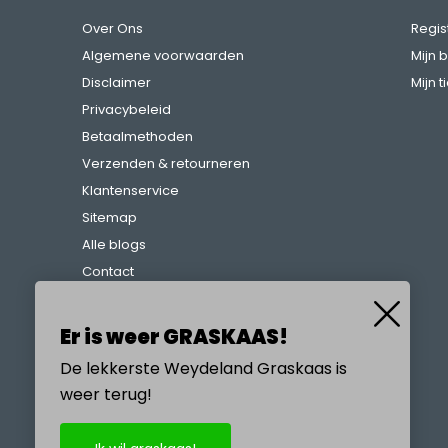
Over Ons
Regis
Algemene voorwaarden
Mijn 
Disclaimer
Mijn t
Privacybeleid
Betaalmethoden
Verzenden & retourneren
Klantenservice
Sitemap
Alle blogs
Contact
Klachtenregeling
Referenties
Er is weer GRASKAAS!
De lekkerste Weydeland Graskaas is
weer terug!
BEL ONS