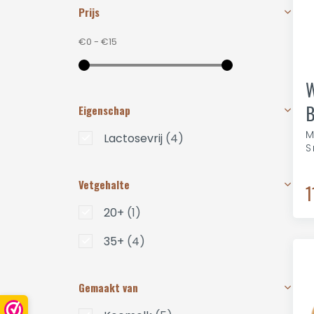
Prijs
€0
-
€15
W
B
Eigenschap
M
Lactosevrij
(4)
S
Vetgehalte
1
20+
(1)
35+
(4)
Gemaakt van