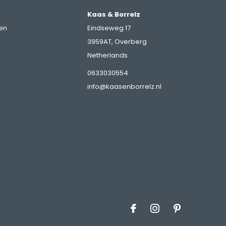
Kaas & Borrelz
en
Eindseweg 17
3959AT, Overberg
Netherlands
0633030554
info@kaasenborrelz.nl