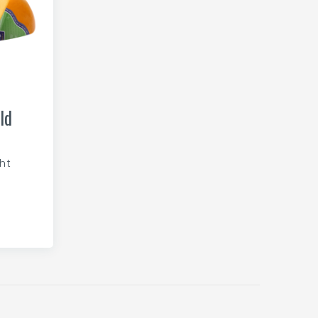
ld
ht