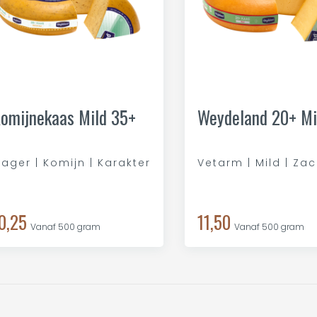
omijnekaas Mild 35+
Weydeland 20+ Mi
ager | Komijn | Karakter
Vetarm | Mild | Zac
0,25
11,50
Vanaf 500 gram
Vanaf 500 gram