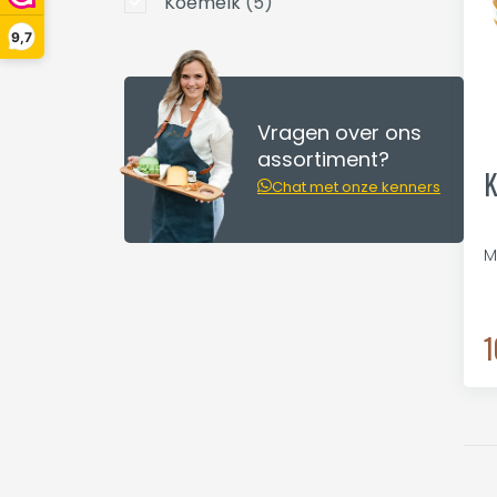
Koemelk
(5)
9,7
Vragen over ons
assortiment?
K
Chat met onze kenners
M
1