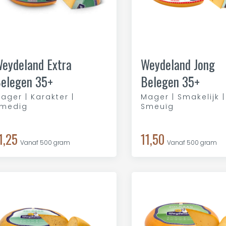
eydeland Extra
Weydeland Jong
elegen 35+
Belegen 35+
ager | Karakter |
Mager | Smakelijk |
medig
Smeuïg
1,25
11,50
Vanaf 500 gram
Vanaf 500 gram