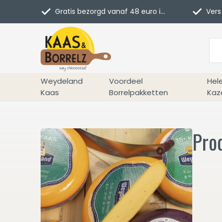
Gratis bezorgd vanaf 48 euro in NL
Vers 
Weydeland
Voordeel
Hel
Kaas
Borrelpakketten
Kaz
Pro