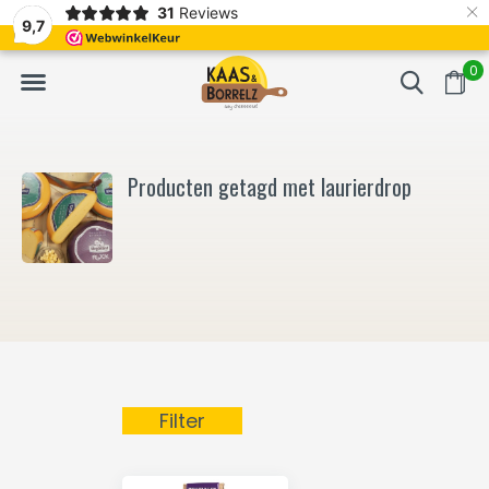
×
31
Reviews
NL
Vers van het mes en gevacumeerd
Vaak volgende da
9,7
0
Producten getagd met laurierdrop
Filter