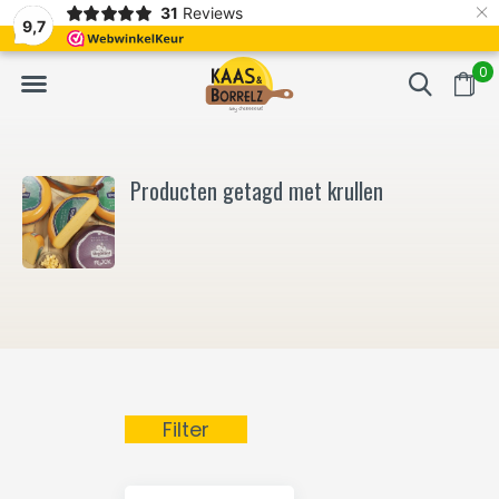
×
31
Reviews
NL
Vers van het mes en gevacumeerd
Vaak volgende da
9,7
0
Producten getagd met krullen
Filter