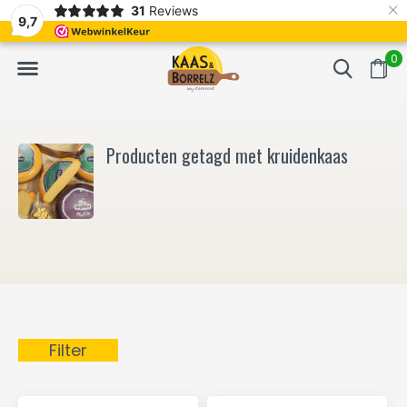
×
31
Reviews
NL
Vers van het mes en gevacumeerd
Vaak volgende da
9,7
0
Producten getagd met kruidenkaas
Filter