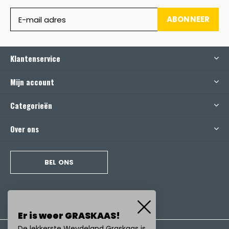
ABONNEER
Klantenservice
Mijn account
Categorieën
Over ons
BEL ONS
Er is weer GRASKAAS!
De lekkerste Weydeland Graskaas is