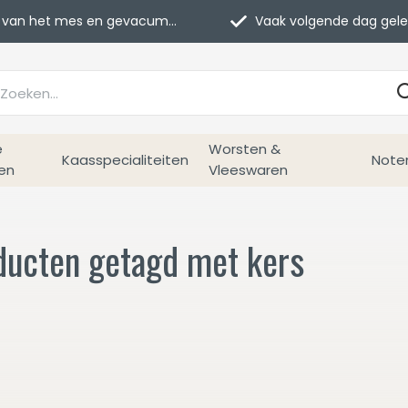
van het mes en gevacumeerd
Vaak volgende dag geleverd
e
Worsten &
Kaasspecialiteiten
Note
en
Vleeswaren
ducten getagd met kers