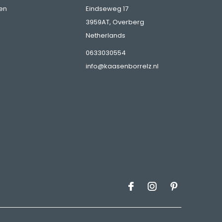
en
Eindseweg 17
3959AT, Overberg
Netherlands
0633030554
info@kaasenborrelz.nl