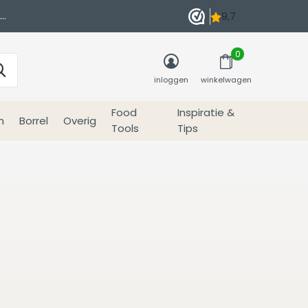
0
inloggen
winkelwagen
Food
Inspiratie &
n
Borrel
Overig
Tools
Tips