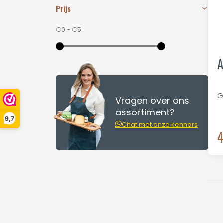
Prijs
€0
-
€5
A
G
Vragen over ons
assortiment?
9,7
Chat met onze kenners
4