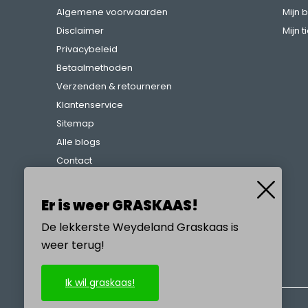
Algemene voorwaarden
Mijn 
Disclaimer
Mijn t
Privacybeleid
Betaalmethoden
Verzenden & retourneren
Klantenservice
Sitemap
Alle blogs
Contact
Klachtenregeling
Referenties
Er is weer GRASKAAS!
De lekkerste Weydeland Graskaas is
weer terug!
BEL ONS
Ik wil graskaas!