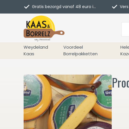
Gratis bezorgd vanaf 48 euro in NL
Vers 
Weydeland
Voordeel
Hel
Kaas
Borrelpakketten
Kaz
Pro