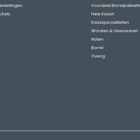
bestellingen
Voordeel Borrelpakkett
ickets
Hele Kazen
Kaasspecialiteiten
Worsten & Vleeswaren
Noten
Borrel
Overig