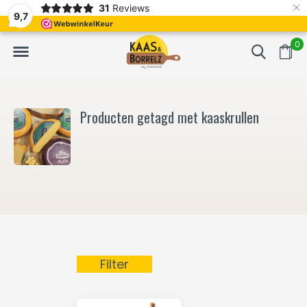
×
31
Reviews
NL
Vers van het mes en gevacumeerd
Vaak volgende da
9,7
0
Producten getagd met kaaskrullen
Filter