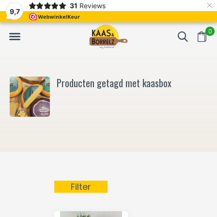
×
31
Reviews
NL
Vers van het mes en gevacumeerd
Vaak volgende da
9,7
0
Producten getagd met kaasbox
Filter