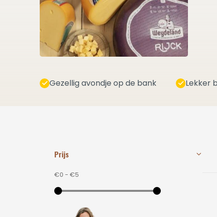
Gezellig avondje op de bank
Lekker b
Prijs
€0
-
€5