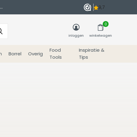
0
inloggen
winkelwagen
Food
Inspiratie &
n
Borrel
Overig
Tools
Tips