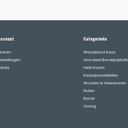
account
Categorieën
treren
Weydeland Kaas
bestellingen
Voordeel Borrelpakkett
ickets
Hele Kazen
Kaasspecialiteiten
Worsten & Vleeswaren
Noten
Borrel
Overig