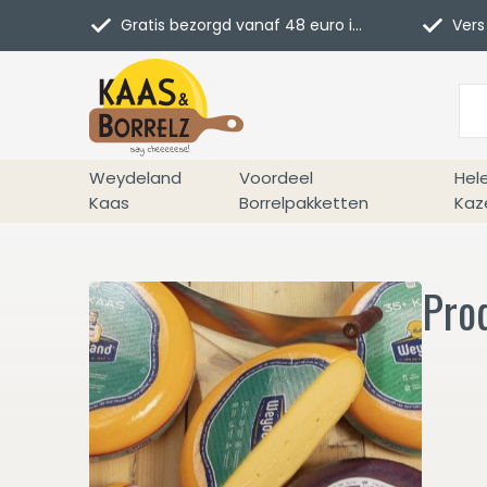
Gratis bezorgd vanaf 48 euro in NL
Vers 
Weydeland
Voordeel
Hel
Kaas
Borrelpakketten
Kaz
Pro