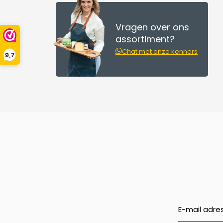
Vragen over ons
assortiment?
Chat met onze kenners
9,7