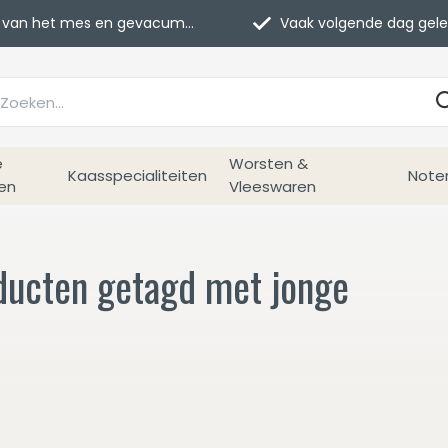
van het mes en gevacumeerd
Vaak volgende dag geleverd
e
Worsten &
Kaasspecialiteiten
Note
en
Vleeswaren
ducten getagd met jonge