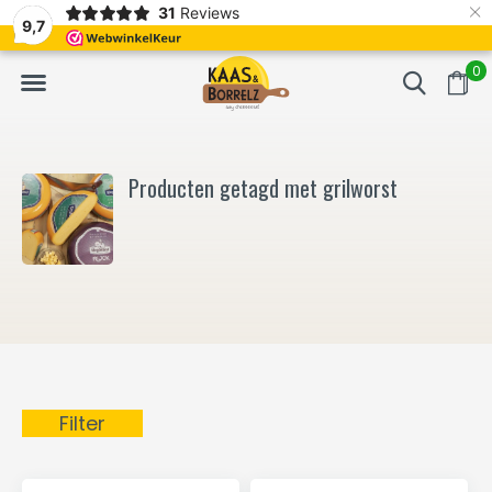
×
31
Reviews
NL
Vers van het mes en gevacumeerd
Vaak volgende da
9,7
0
Producten getagd met grilworst
Filter