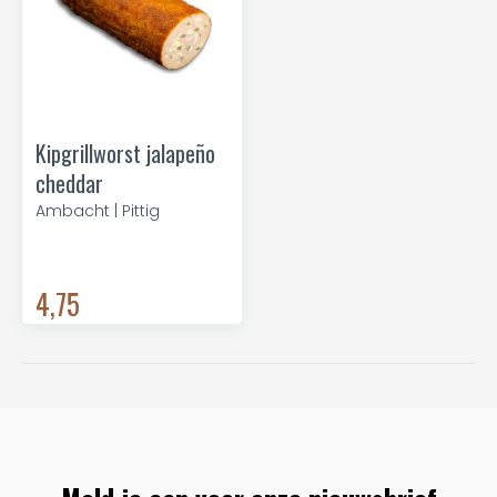
Kipgrillworst jalapeño
cheddar
Ambacht | Pittig
4,75