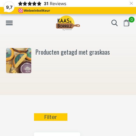
×
31
Reviews
NL
Vers van het mes en gevacumeerd
Vaak volgende da
9,7
0
Producten getagd met graskaas
Filter