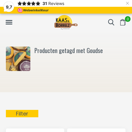
×
31
Reviews
NL
Vers van het mes en gevacumeerd
Vaak volgende da
9,7
0
Producten getagd met Goudse
Filter