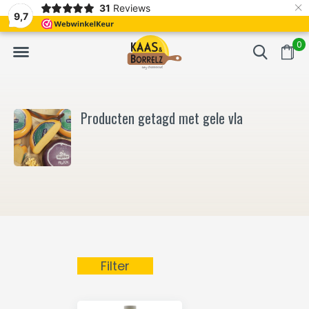
×
31
Reviews
NL
Vers van het mes en gevacumeerd
Vaak volgende da
9,7
0
Producten getagd met gele vla
Filter