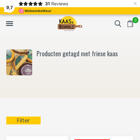
×
31
Reviews
NL
Vers van het mes en gevacumeerd
Vaak volgende da
9,7
0
Producten getagd met friese kaas
Filter