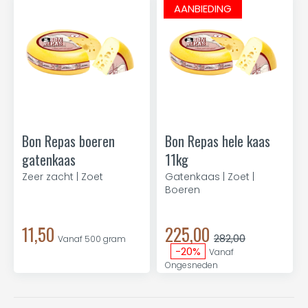
AANBIEDING
Bon Repas boeren
Bon Repas hele kaas
gatenkaas
11kg
Zeer zacht | Zoet
Gatenkaas | Zoet |
Boeren
11,50
225,00
282,00
Vanaf 500 gram
-20%
Vanaf
Ongesneden