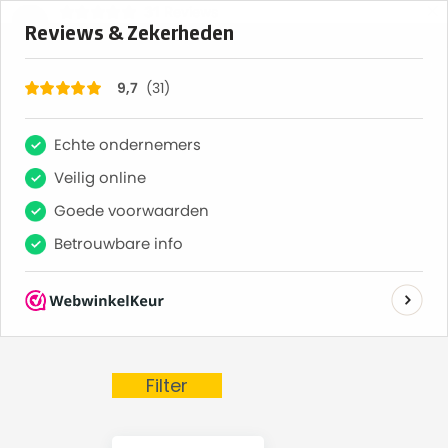
×
31
Reviews
erd
Vaak volgende dag geleverd
Gratis bezorgd va
9,7
0
Producten getagd met foodplank
Filter