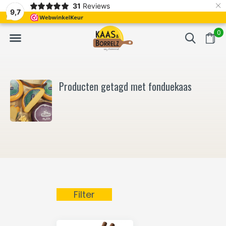
×
31
Reviews
NL
Vers van het mes en gevacumeerd
Vaak volgende da
9,7
0
Producten getagd met fonduekaas
Filter