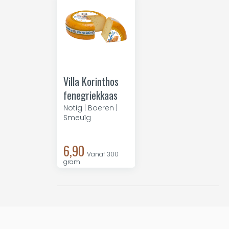
Villa Korinthos
fenegriekkaas
Notig | Boeren |
Smeuïg
6,90
Vanaf 300
gram