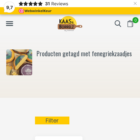
×
31
Reviews
NL
Vers van het mes en gevacumeerd
Vaak volgende da
9,7
0
Producten getagd met fenegriekzaadjes
Filter