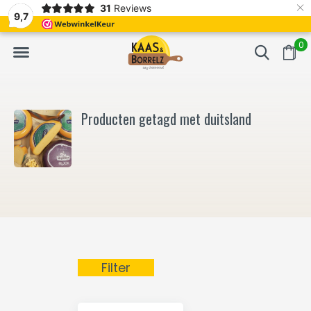
×
31
Reviews
NL
Vers van het mes en gevacumeerd
Vaak volgende da
9,7
0
Producten getagd met duitsland
Filter