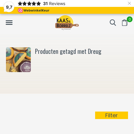
×
31
Reviews
NL
Vers van het mes en gevacumeerd
Vaak volgende da
9,7
0
Producten getagd met Dreug
Filter