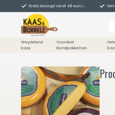
Gratis bezorgd vanaf 48 euro in NL
Vers 
Weydeland
Voordeel
Hel
Kaas
Borrelpakketten
Kaz
Pro