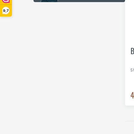
9,7
B
S
4