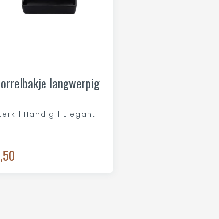
orrelbakje langwerpig
terk | Handig | Elegant
,50