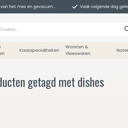
van het mes en gevacumeerd
Vaak volgende dag geleverd
e
Worsten &
Kaasspecialiteiten
Note
en
Vleeswaren
ducten getagd met dishes