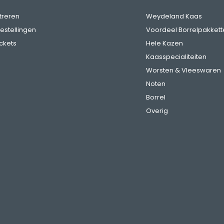
treren
Weydeland Kaas
bestellingen
Voordeel Borrelpakkett
ickets
Hele Kazen
Kaasspecialiteiten
Worsten & Vleeswaren
Noten
Borrel
Overig