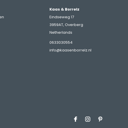
Kaas & Borrelz
en
Eindseweg 17
3959AT, Overberg
Netherlands
0633030554
info@kaasenborrelz.nl