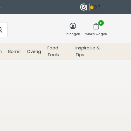
0
inloggen
winkelwagen
Food
Inspiratie &
n
Borrel
Overig
Tools
Tips