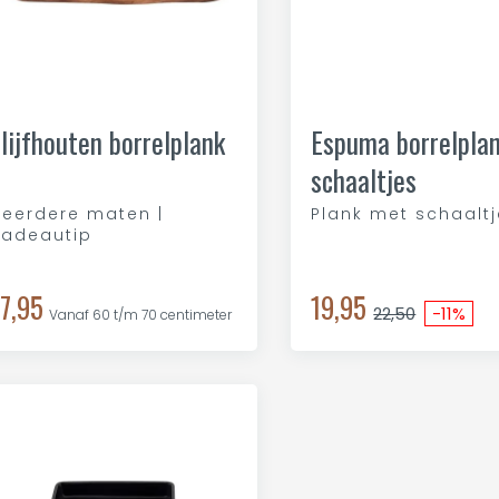
lijfhouten borrelplank
Espuma borrelpla
schaaltjes
eerdere maten |
Plank met schaalt
adeautip
7,95
19,95
22,50
-11%
Vanaf 60 t/m 70 centimeter