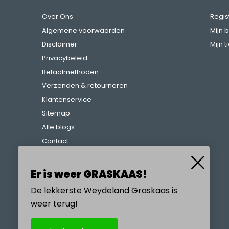
Over Ons
Regis
Algemene voorwaarden
Mijn 
Disclaimer
Mijn t
Privacybeleid
Betaalmethoden
Verzenden & retourneren
Klantenservice
Sitemap
Alle blogs
Contact
Klachtenregeling
Referenties
Er is weer GRASKAAS!
De lekkerste Weydeland Graskaas is
weer terug!
BEL ONS