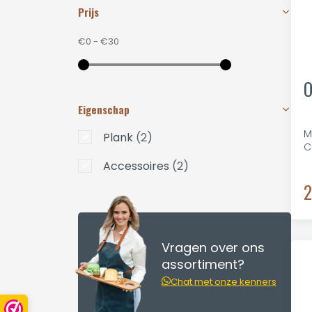
Prijs
€0
-
€30
O
Eigenschap
M
Plank
(2)
C
Accessoires
(2)
2
Vragen over ons
assortiment?
Chat met onze kenners