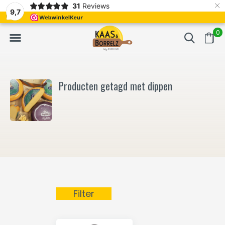
×
31
Reviews
NL
Vers van het mes en gevacumeerd
Vaak volgende da
9,7
0
Producten getagd met dippen
Filter