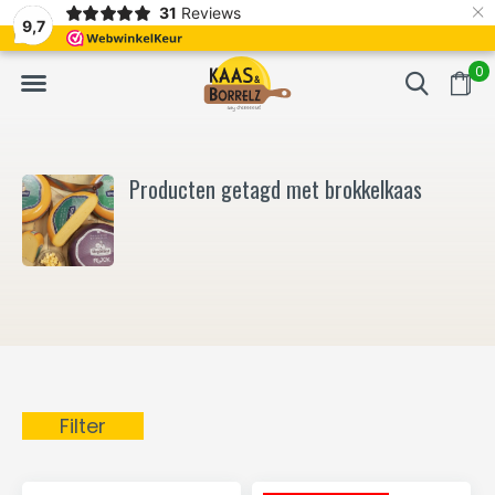
×
31
Reviews
NL
Vers van het mes en gevacumeerd
Vaak volgende da
9,7
0
Producten getagd met brokkelkaas
Filter