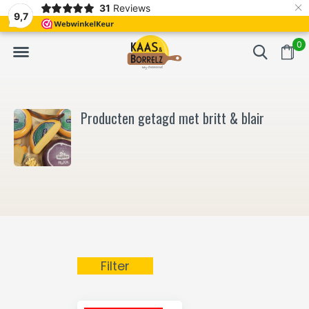
×
31
Reviews
NL
Vers van het mes en gevacumeerd
Vaak volgende da
9,7
0
Producten getagd met britt & blair
Filter