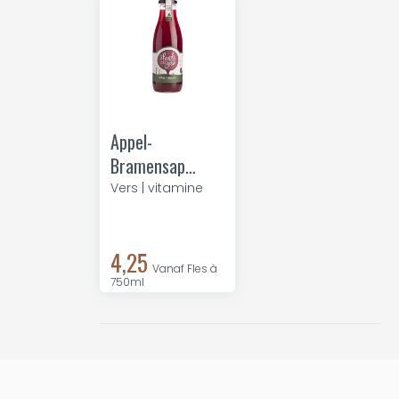
Appel-
Bramensap
750ml
Vers | vitamine
4,25
Vanaf Fles à
750ml