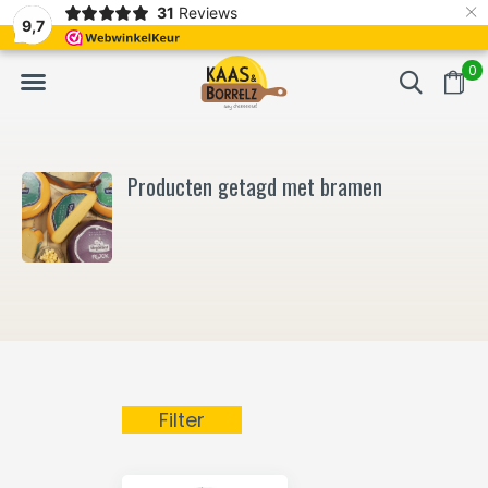
×
31
Reviews
NL
Vers van het mes en gevacumeerd
Vaak volgende da
9,7
0
Producten getagd met bramen
Filter