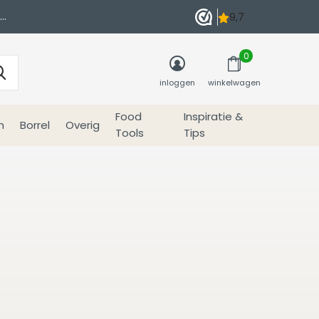
0
inloggen
winkelwagen
Food
Inspiratie &
n
Borrel
Overig
Tools
Tips