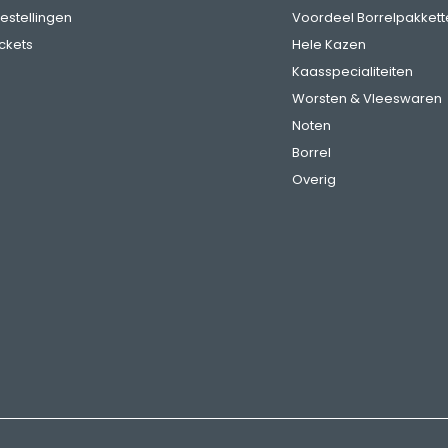
bestellingen
Voordeel Borrelpakkett
ickets
Hele Kazen
Kaasspecialiteiten
Worsten & Vleeswaren
Noten
Borrel
Overig