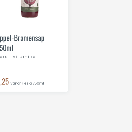
ppel-Bramensap
50ml
ers | vitamine
,25
Vanaf Fles à 750ml