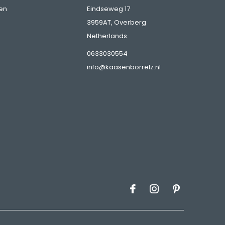
en
Eindseweg 17
3959AT, Overberg
Netherlands
0633030554
info@kaasenborrelz.nl