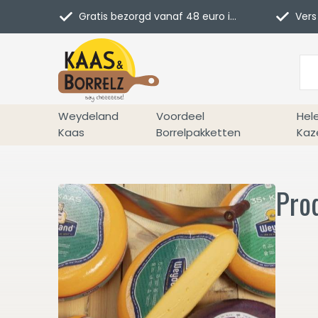
Gratis bezorgd vanaf 48 euro in NL
Vers 
Weydeland
Voordeel
Hel
Kaas
Borrelpakketten
Kaz
Pro