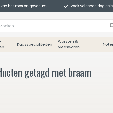
van het mes en gevacumeerd
Vaak volgende dag geleverd
e
Worsten &
Kaasspecialiteiten
Note
en
Vleeswaren
ducten getagd met braam