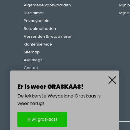
Algemene voorwaarden
Mijn 
Disclaimer
Mijn t
Privacybeleid
Betaalmethoden
Verzenden & retourneren
Klantenservice
Sitemap
Alle blogs
Contact
Klachtenregeling
Referenties
Er is weer GRASKAAS!
De lekkerste Weydeland Graskaas is
weer terug!
BEL ONS
Ik wil graskaas!