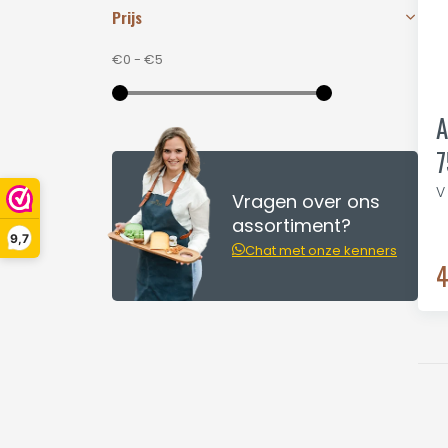
Prijs
€0
-
€5
A
7
V
Vragen over ons
assortiment?
9,7
Chat met onze kenners
4