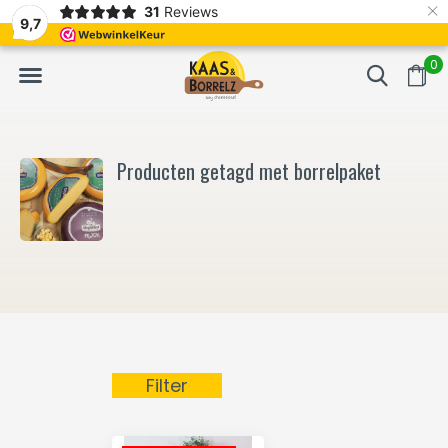
×
31
Reviews
NL
Vers van het mes en gevacumeerd
Vaak volgende da
9,7
0
Producten getagd met borrelpaket
Filter