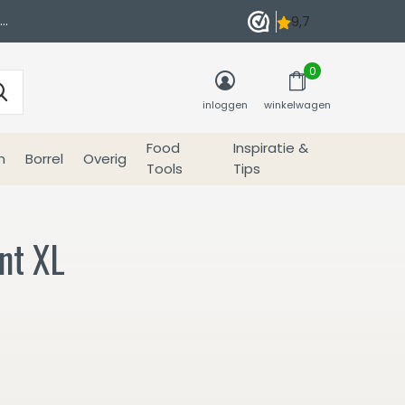
0
inloggen
winkelwagen
Food
Inspiratie &
n
Borrel
Overig
Tools
Tips
nt XL