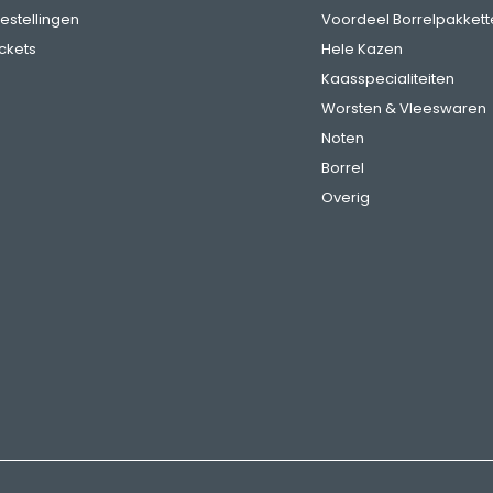
bestellingen
Voordeel Borrelpakkett
ickets
Hele Kazen
Kaasspecialiteiten
Worsten & Vleeswaren
Noten
Borrel
Overig