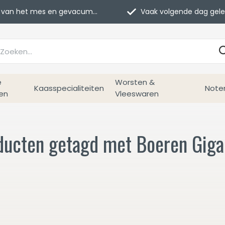
van het mes en gevacumeerd
Vaak volgende dag geleverd
e
Worsten &
Kaasspecialiteiten
Note
en
Vleeswaren
ducten getagd met Boeren Giga