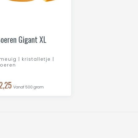
oeren Gigant XL
meuig | kristalletje |
oeren
2,25
Vanaf 500 gram