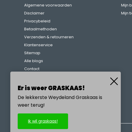
Algemene voorwaarden
Mijn 
Disclaimer
Mijn t
Privacybeleid
Betaalmethoden
Verzenden & retourneren
Klantenservice
Sitemap
Alle blogs
Contact
Klachtenregeling
Referenties
Er is weer GRASKAAS!
De lekkerste Weydeland Graskaas is
weer terug!
BEL ONS
Ik wil graskaas!