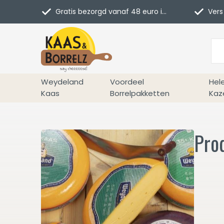
Gratis bezorgd vanaf 48 euro in NL
Vers 
Weydeland
Voordeel
Hel
Kaas
Borrelpakketten
Kaz
Pro