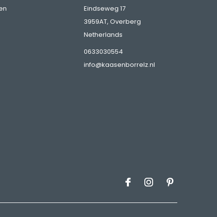
en
Eindseweg 17
3959AT, Overberg
Netherlands
0633030554
info@kaasenborrelz.nl