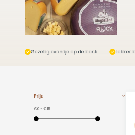
Gezellig avondje op de bank
Lekker b
Prijs
€0
-
€15