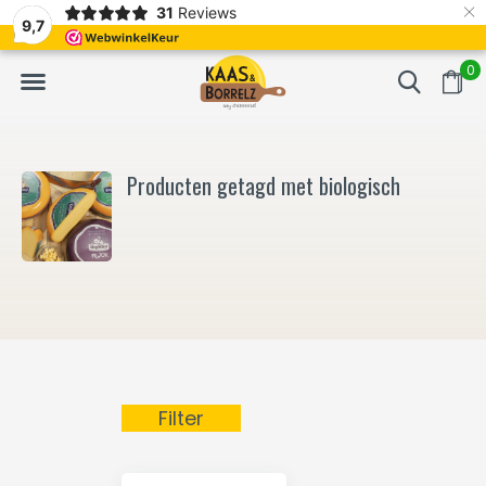
×
31
Reviews
NL
Vers van het mes en gevacumeerd
Vaak volgende da
9,7
0
Producten getagd met biologisch
Filter