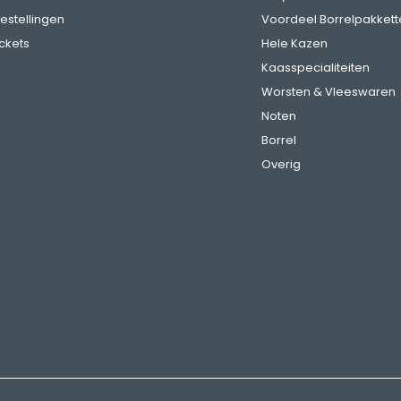
bestellingen
Voordeel Borrelpakkett
ickets
Hele Kazen
Kaasspecialiteiten
Worsten & Vleeswaren
Noten
Borrel
Overig