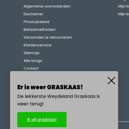
Algemene voorwaarden
Mijn 
Disclaimer
Mijn t
Privacybeleid
Betaalmethoden
Verzenden & retourneren
Klantenservice
Sitemap
Alle blogs
Contact
Klachtenregeling
Referenties
Er is weer GRASKAAS!
De lekkerste Weydeland Graskaas is
weer terug!
BEL ONS
Ik wil graskaas!