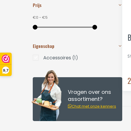
Prijs
€0
-
€5
B
Eigenschap
S
Accessoires
(1)
9,7
2
Vragen over ons
assortiment?
Chat met onze kenners