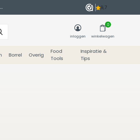
0
inloggen
winkelwagen
Food
Inspiratie &
n
Borrel
Overig
Tools
Tips