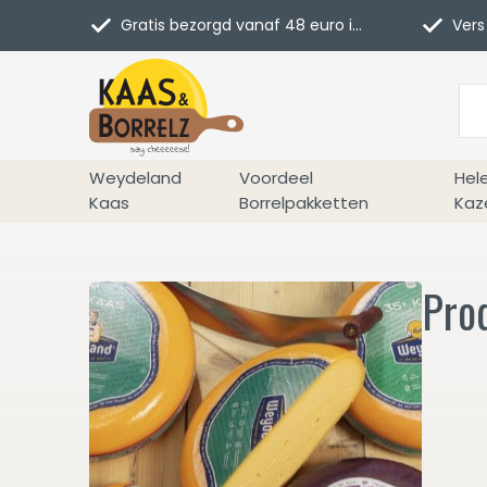
Gratis bezorgd vanaf 48 euro in NL
Vers 
Weydeland
Voordeel
Hel
Kaas
Borrelpakketten
Kaz
Pro