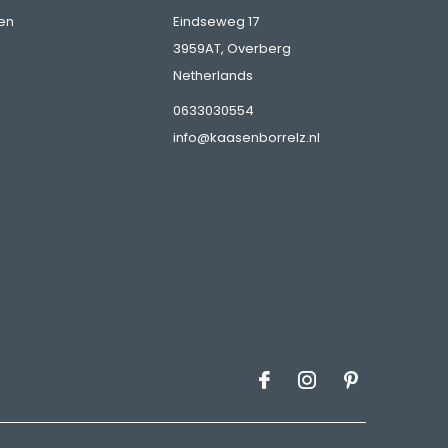
en
Eindseweg 17
3959AT, Overberg
Netherlands
0633030554
info@kaasenborrelz.nl