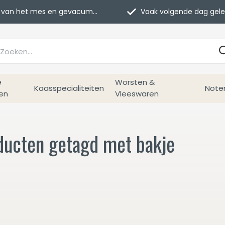
van het mes en gevacumeerd
Vaak volgende dag geleverd
e
Worsten &
Kaasspecialiteiten
Note
en
Vleeswaren
ducten getagd met bakje