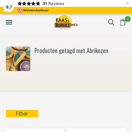
×
31
Reviews
NL
Vers van het mes en gevacumeerd
Vaak volgende da
9,7
0
Producten getagd met Abrikozen
Filter