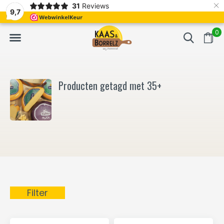
×
31
Reviews
NL
Vers van het mes en gevacumeerd
Vaak volgende da
9,7
0
Producten getagd met 35+
Filter