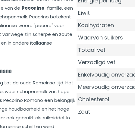
Energie per 100g
ste van de
Pecorino
-familie, een
Eiwit
schapenmelk. Pecorino betekent
Koolhydraten
aliaanse woord "pecora" voor
t vanwege zijn scherpe en zoute
Waarvan suikers
 en in andere Italiaanse
Totaal vet
Verzadigd vet
omano
Enkelvoudig onverzad
 tot de oude Romeinse tijd. Het
Meervoudig onverzad
nië, waar schapenmelk van hoge
Cholesterol
as Pecorino Romano een belangrijk
ange houdbaarheid en het hoge
Zout
 ook gebruikt als ruilmiddel. In
 Romeinse schriften werd