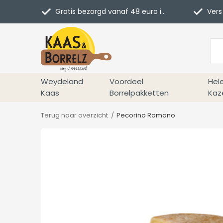
Gratis bezorgd vanaf 48 euro in NL
Vers 
Weydeland
Voordeel
Hel
Kaas
Borrelpakketten
Kaz
Terug naar overzicht
Pecorino Romano