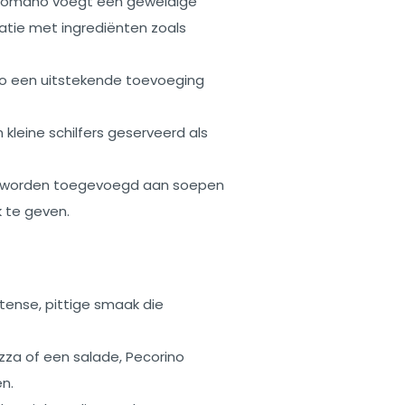
 Romano voegt een geweldige
atie met ingrediënten zoals
no een uitstekende toevoeging
 kleine schilfers geserveerd als
n worden toegevoegd aan soepen
 te geven.
ense, pittige smaak die
zza of een salade, Pecorino
n.