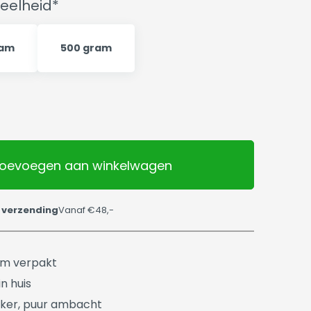
eelheid*
ram
500 gram
oevoegen aan winkelwagen
 verzending
Vanaf €48,-
üm verpakt
n huis
ker, puur ambacht