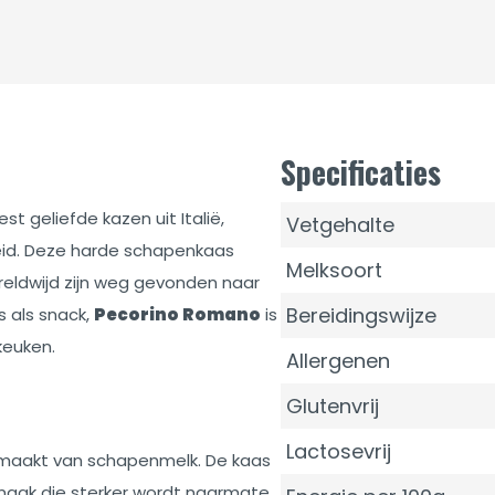
Specificaties
t geliefde kazen uit Italië,
Vetgehalte
eid. Deze harde schapenkaas
Melksoort
eldwijd zijn weg gevonden naar
Bereidingswijze
s als snack,
Pecorino Romano
is
keuken.
Allergenen
Glutenvrij
Lactosevrij
emaakt van schapenmelk. De kaas
 smaak die sterker wordt naarmate