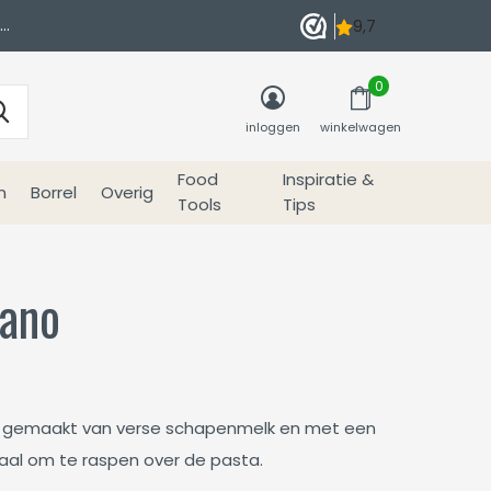
0
inloggen
winkelwagen
Food
Inspiratie &
n
Borrel
Overig
Tools
Tips
ano
as gemaakt van verse schapenmelk en met een
eaal om te raspen over de pasta.