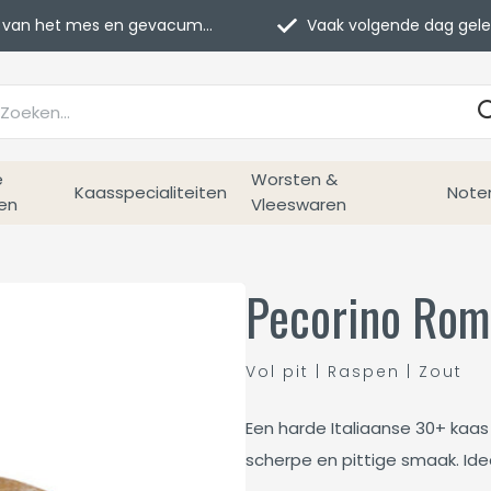
van het mes en gevacumeerd
Vaak volgende dag geleverd
e
Worsten &
Kaasspecialiteiten
Note
en
Vleeswaren
Pecorino Rom
Vol pit | Raspen | Zout
Een harde Italiaanse 30+ ka
scherpe en pittige smaak. Id