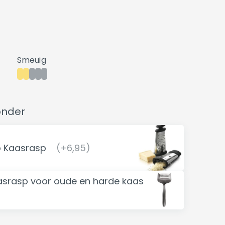
Smeuïg
onder
o Kaasrasp
(+6,95)
srasp voor oude en harde kaas