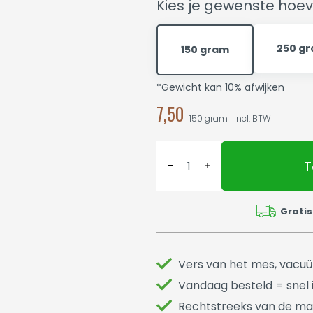
Kies je gewenste hoev
250 g
150 gram
*Gewicht kan 10% afwijken
7,50
150 gram | Incl. BTW
T
Gratis
Vers van het mes, vacu
Vandaag besteld = snel i
Rechtstreeks van de ma