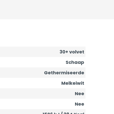
30+ volvet
Schaap
Gethermiseerde
Melkeiwit
Nee
Nee