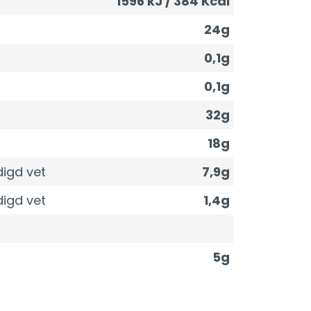
1596 kJ / 384 Kcal
24g
0,1g
0,1g
32g
18g
igd vet
7,9g
igd vet
1,4g
5g