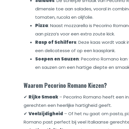
Salades
: De scherpe smaak van Pecorino
dimensie toe aan salades, vooral in combin
tomaten, rucola en olijfolie.
Pizza
: Naast mozzarella is Pecorino Roma
aan pizza’s voor een extra zoute kick.
Rasp of Schilfers
: Deze kaas wordt vaak in
een delicatesse of op een kaasplank.
Soepen en Sauzen
: Pecorino Romano ka
en sauzen om een hartige diepte en smaak
Waarom Pecorino Romano Kiezen?
✔
Rijke Smaak
– Pecorino Romano heeft een int
gerechten een heerlijke hartigheid geeft.
✔
Veelzijdigheid
– Of het nu gaat om pasta, pi
Romano past perfect bij veel Italiaanse gerechte