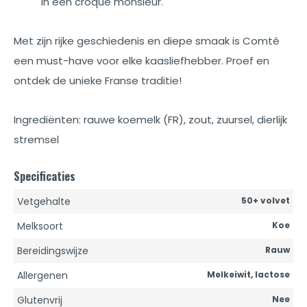
in een croque monsieur.
Met zijn rijke geschiedenis en diepe smaak is Comté
een must-have voor elke kaasliefhebber. Proef en
ontdek de unieke Franse traditie!
Ingrediënten: rauwe koemelk (FR), zout, zuursel, dierlijk
stremsel
Specificaties
Vetgehalte
50+ volvet
Melksoort
Koe
Bereidingswijze
Rauw
Allergenen
Melkeiwit, lactose
Glutenvrij
Nee