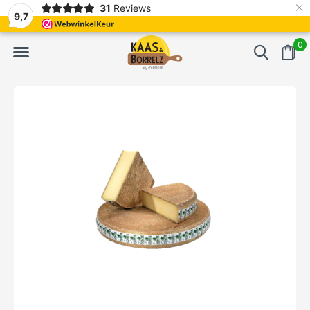
×
31
Reviews
erd
Vaak volgende dag geleverd
Gratis bezorgd va
9,7
0