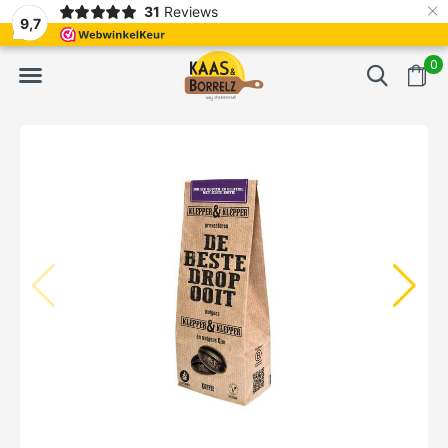
×
31
Reviews
erd
Vaak volgende dag geleverd
Gratis bezorgd va
9,7
0