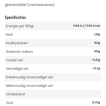
glansmiddel (carnaubawas)
Specificaties
Energie per 100gr
1146 kJ / 340 kcal
Eiwit
1,8g
Koolhydraten
82g
Waarvan suikers
59g
Totaal vet
<0,5g
Verzadigd vet
<0,1g
Enkelvoudig onverzadigd vet
Meervoudig onverzadigd vet
Cholesterol
Zout
0,13g