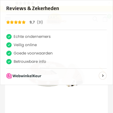
×
31
Reviews
erd
Vaak volgende dag geleverd
Gratis bezorgd va
9,7
0