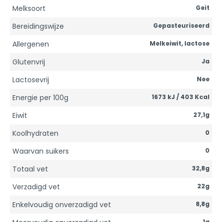
Melksoort
Geit
Bereidingswijze
Gepasteuriseerd
Allergenen
Melkeiwit, lactose
Glutenvrij
Ja
Lactosevrij
Nee
Energie per 100g
1673 kJ / 403 Kcal
Eiwit
27,1g
Koolhydraten
0
Waarvan suikers
0
Totaal vet
32,8g
Verzadigd vet
22g
Enkelvoudig onverzadigd vet
8,8g
1g