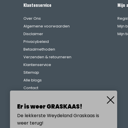
Klantenservice
Mijn 
Over Ons
Regis
Algemene voorwaarden
Mijn 
Disclaimer
Mijn t
Privacybeleid
Betaalmethoden
Verzenden & retourneren
Klantenservice
Sitemap
Alle blogs
Contact
Klachtenregeling
Referenties
Er is weer GRASKAAS!
De lekkerste Weydeland Graskaas is
weer terug!