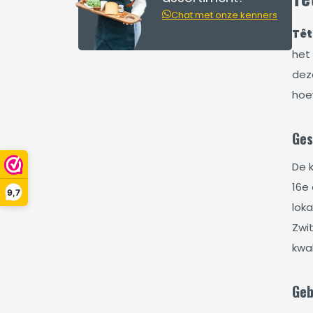
Chat met onze kenners
Têt
het 
dez
hoe
Ges
De 
16e
9,7
lok
Zwi
kwa
Geb