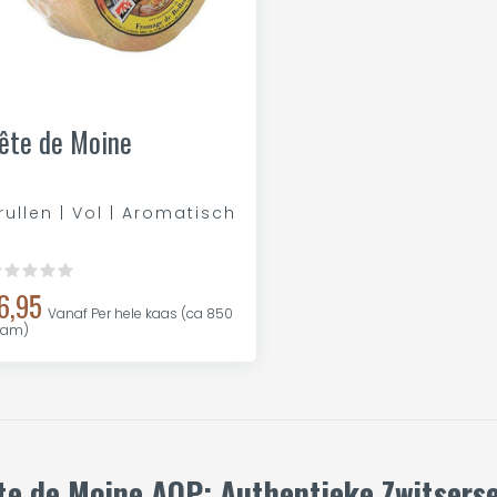
ête de Moine
rullen | Vol | Aromatisch
6,95
Vanaf Per hele kaas (ca 850
ram)
te de Moine AOP: Authentieke Zwitserse