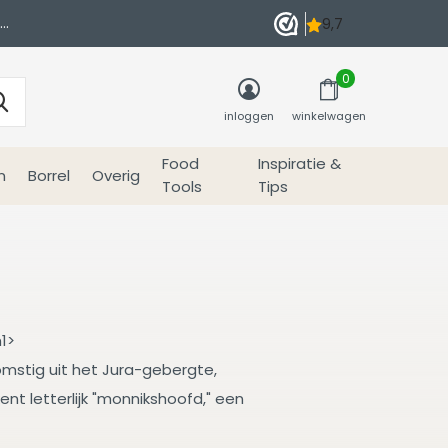
0
inloggen
winkelwagen
Food
Inspiratie &
n
Borrel
Overig
Tools
Tips
1>
mstig uit het Jura-gebergte,
ent letterlijk "monnikshoofd," een