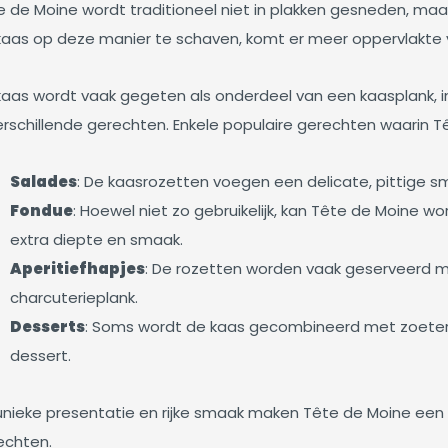
e de Moine wordt traditioneel niet in plakken gesneden, maa
kaas op deze manier te schaven, komt er meer oppervlakte vr
kaas wordt vaak gegeten als onderdeel van een kaasplank, i
erschillende gerechten. Enkele populaire gerechten waarin Tê
Salades
: De kaasrozetten voegen een delicate, pittige
Fondue
: Hoewel niet zo gebruikelijk, kan Tête de Moine
extra diepte en smaak.
Aperitiefhapjes
: De rozetten worden vaak geserveerd me
charcuterieplank.
Desserts
: Soms wordt de kaas gecombineerd met zoetere 
dessert.
unieke presentatie en rijke smaak maken Tête de Moine een g
echten.