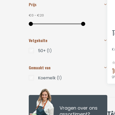
Prijs
€0
-
€20
T
Vetgehalte
K
50+
(1)
Gemaakt van
1
g
Koemelk
(1)
Vragen over ons
Tê
assortiment?