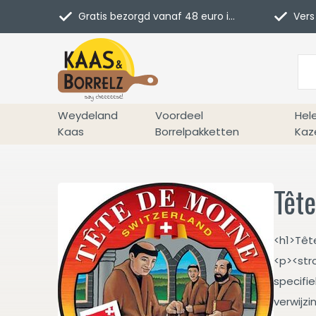
Gratis bezorgd vanaf 48 euro in NL
Vers 
Weydeland
Voordeel
Hel
Kaas
Borrelpakketten
Kaz
Têt
<h1>Têt
<p><str
specifie
verwijzi