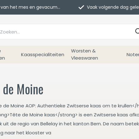
van het mes en gevacumeerd
Vaak volgende dag geleverd
e
Worsten &
Kaasspecialiteiten
Note
en
Vleeswaren
e de Moine
e de Moine AOP: Authentieke Zwitserse kaas om te krullen</h
ong>Tête de Moine kaas</strong> is een Zwitserse kaas afko
k uit de regio van Bellelay in het kanton Bern. De naam betek
ng naar het klooster va