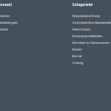
account
Categorieën
treren
Weydeland Kaas
bestellingen
Voordeel Borrelpakkett
ickets
Hele Kazen
Kaasspecialiteiten
Worsten & Vleeswaren
Noten
Borrel
Overig