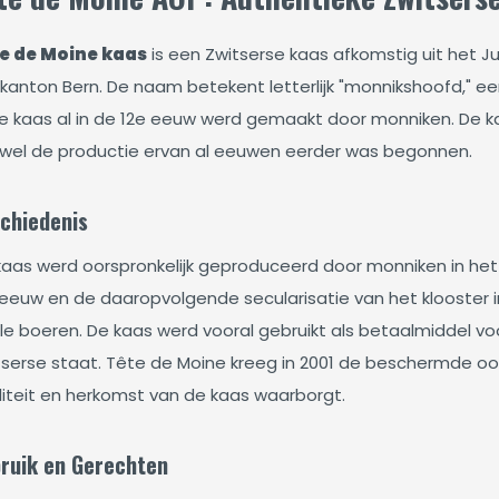
e de Moine kaas
is een Zwitserse kaas afkomstig uit het Jur
kanton Bern. De naam betekent letterlijk "monnikshoofd," een
e kaas al in de 12e eeuw werd gemaakt door monniken. De ka
wel de productie ervan al eeuwen eerder was begonnen.
chiedenis
kaas werd oorspronkelijk geproduceerd door monniken in het k
 eeuw en de daaropvolgende secularisatie van het klooster
ale boeren. De kaas werd vooral gebruikt als betaalmiddel v
tserse staat. Tête de Moine kreeg in 2001 de beschermde 
liteit en herkomst van de kaas waarborgt.
ruik en Gerechten