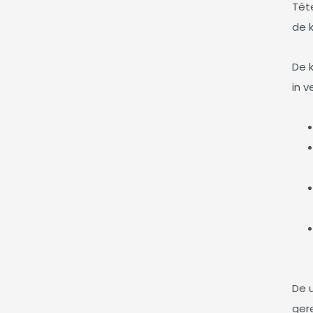
Têt
de 
De 
in v
De 
ger