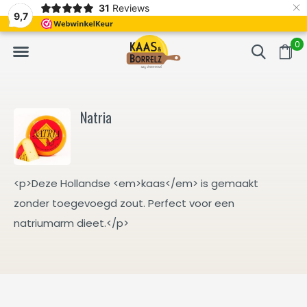
×
31
Reviews
NL
Vers van het mes en gevacumeerd
Vaak volgende da
9,7
0
Natria
<p>Deze Hollandse <em>kaas</em> is gemaakt
zonder toegevoegd zout. Perfect voor een
natriumarm dieet.</p>