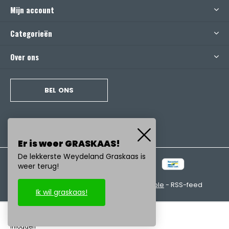
Mijn account
Categorieën
Over ons
BEL ONS
Er is weer GRASKAAS!
De lekkerste Weydeland Graskaas is
weer terug!
© Copyright
2026
- Realisatie:
emarkable
-
RSS-feed
Ik wil graskaas!
inloggen