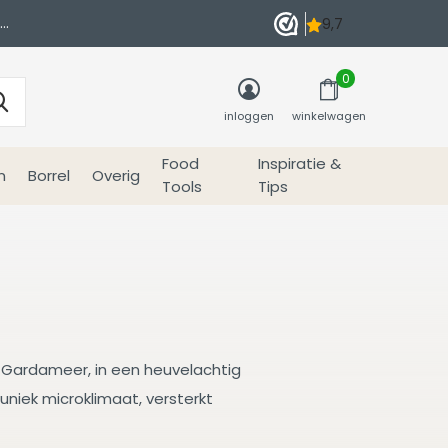
0
inloggen
winkelwagen
Food
Inspiratie &
n
Borrel
Overig
Tools
Tips
 het Gardameer, in een heuvelachtig
uniek microklimaat, versterkt