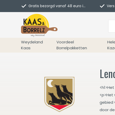
Gratis bezorgd vanaf 48 euro in NL
Vers 
Weydeland
Voordeel
Hel
Kaas
Borrelpakketten
Kaz
Leno
<h1>Het 
<p>Het w
gebied v
door de