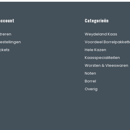
account
Categorieën
treren
Weydeland Kaas
bestellingen
Voordeel Borrelpakkett
ickets
Hele Kazen
Kaasspecialiteiten
Worsten & Vleeswaren
Noten
Borrel
Overig