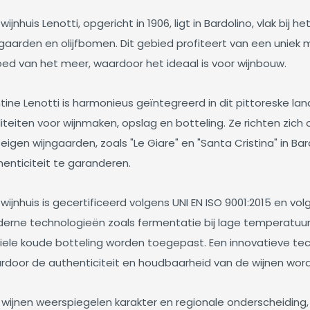
wijnhuis Lenotti, opgericht in 1906, ligt in Bardolino, vlak bi
ngaarden en olijfbomen. Dit gebied profiteert van een uniek
oed van het meer, waardoor het ideaal is voor wijnbouw. ​​
tine Lenotti is harmonieus geïntegreerd in dit pittoreske l
liteiten voor wijnmaken, opslag en botteling. Ze richten zich 
eigen wijngaarden, zoals "Le Giare" en "Santa Cristina" in Bard
henticiteit te garanderen.
wijnhuis is gecertificeerd volgens UNI EN ISO 9001:2015 en vo
erne technologieën zoals fermentatie bij lage temperatuur
riele koude botteling worden toegepast. Een innovatieve tec
rdoor de authenticiteit en houdbaarheid van de wijnen wor
wijnen weerspiegelen karakter en regionale onderscheiding, e