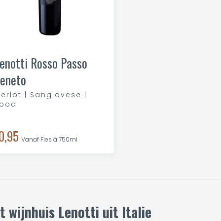
enotti Rosso Passo
eneto
erlot | Sangiovese |
ood
0,95
Vanaf Fles à 750ml
t wijnhuis Lenotti uit Italie