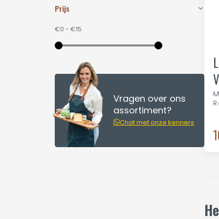
Prijs
€0
-
€15
L
V
M
Vragen over ons
R
assortiment?
Chat met onze kenners
1
He