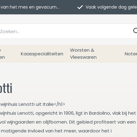
van het mes en gevacumeerd
Vaak volgende dag geleverd
e
Worsten &
Kaasspecialiteiten
Note
en
Vleeswaren
tti
wijnhuis Lenotti uit Italie</h1>
ijnhuis Lenotti, opgericht in 1906, ligt in Bardolino, vlak bij
ol wijngaarden en olijfbomen. Dit gebied profiteert van een 
 matigende invloed van het meer, waardoor het i