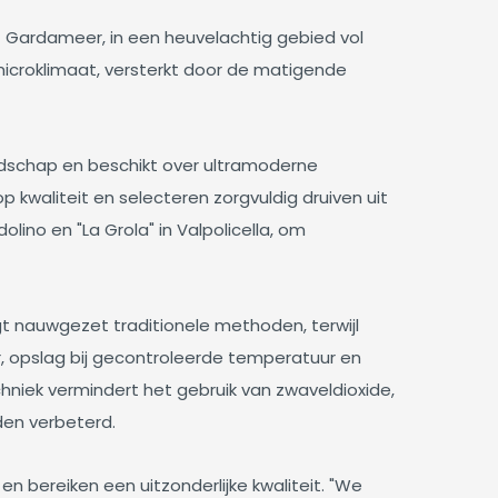
j het Gardameer, in een heuvelachtig gebied vol
 microklimaat, versterkt door de matigende
andschap en beschikt over ultramoderne
op kwaliteit en selecteren zorgvuldig druiven uit
olino en "La Grola" in Valpolicella, om
lgt nauwgezet traditionele methoden, terwijl
, opslag bij gecontroleerde temperatuur en
hniek vermindert het gebruik van zwaveldioxide,
den verbeterd.
n bereiken een uitzonderlijke kwaliteit. "We