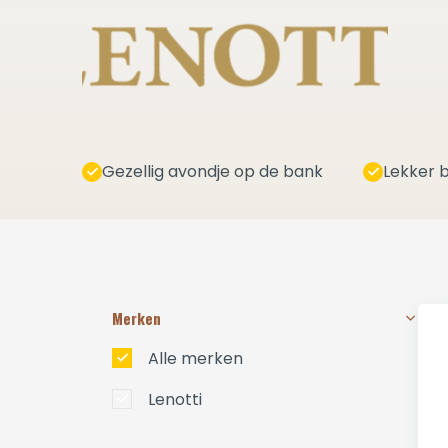
Gezellig avondje op de bank
Lekker b
Merken
Alle merken
Lenotti