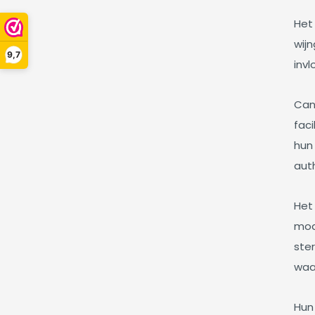
Het 
wij
9,7
invl
Can
faci
hun 
aut
Het 
mod
ste
waa
Hun 