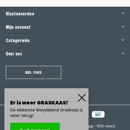
Klantenservice
Mijn account
Categorieën
Over ons
BEL ONS
Er is weer GRASKAAS!
De lekkerste Weydeland Graskaas is
weer terug!
© Copyright
2026
- Realisatie:
emarkable
-
RSS-feed