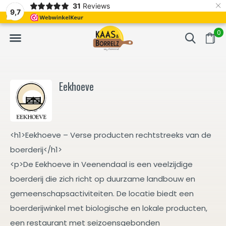
×
31
Reviews
NL
Vers van het mes en gevacumeerd
Vaak volgende da
9,7
0
Eekhoeve
<h1>Eekhoeve – Verse producten rechtstreeks van de
boerderij</h1>
<p>De Eekhoeve in Veenendaal is een veelzijdige
boerderij die zich richt op duurzame landbouw en
gemeenschapsactiviteiten. De locatie biedt een
boerderijwinkel met biologische en lokale producten,
een restaurant met seizoensgebonden