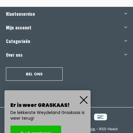
Klantenservice
Mijn account
Categorieën
Over ons
BEL ONS
Er is weer GRASKAAS!
De lekkerste Weydeland Graskaas is
weer terug!
© Copyright
2026
- Realisatie:
emarkable
-
RSS-feed