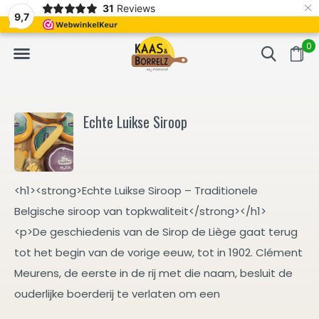
×
31
Reviews
NL
Vers van het mes en gevacumeerd
Vaak volgende da
9,7
0
Echte Luikse Siroop
<h1><strong>Echte Luikse Siroop – Traditionele
Belgische siroop van topkwaliteit</strong></h1>
<p>De geschiedenis van de Sirop de Liège gaat terug
tot het begin van de vorige eeuw, tot in 1902. Clément
Meurens, de eerste in de rij met die naam, besluit de
ouderlijke boerderij te verlaten om een