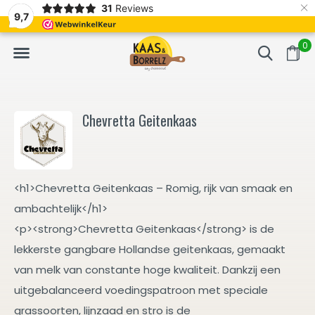
×
31
Reviews
NL
Vers van het mes en gevacumeerd
Vaak volgende da
9,7
0
Chevretta Geitenkaas
<h1>Chevretta Geitenkaas – Romig, rijk van smaak en
ambachtelijk</h1>
<p><strong>Chevretta Geitenkaas</strong> is de
lekkerste gangbare Hollandse geitenkaas, gemaakt
van melk van constante hoge kwaliteit. Dankzij een
uitgebalanceerd voedingspatroon met speciale
grassoorten, lijnzaad en stro is de