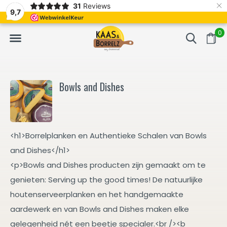
×
31
Reviews
meerd
Vaak volgende dag geleverd
Gratis bezorgd 
9,7
0
Bowls and Dishes
<h1>Borrelplanken en Authentieke Schalen van Bowls
and Dishes</h1>
<p>Bowls and Dishes producten zijn gemaakt om te
genieten: Serving up the good times! De natuurlijke
houtenserveerplanken en het handgemaakte
aardewerk en van Bowls and Dishes maken elke
gelegenheid nét een beetje specialer.<br /><b