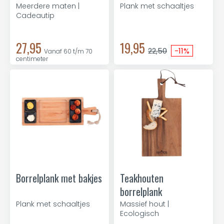
Meerdere maten |
Plank met schaaltjes
Cadeautip
27,95
19,95
22,50
-11%
Vanaf 60 t/m 70
centimeter
Borrelplank met bakjes
Teakhouten
borrelplank
Plank met schaaltjes
Massief hout |
Ecologisch