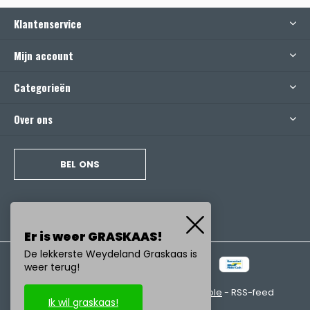
Klantenservice
Mijn account
Categorieën
Over ons
BEL ONS
Er is weer GRASKAAS!
De lekkerste Weydeland Graskaas is
weer terug!
© Copyright
2026
- Realisatie:
emarkable
-
RSS-feed
Ik wil graskaas!