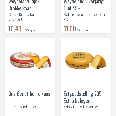
Weydeland Rijck
Weydeland Overjarig
Brokkelkaas
Oud 48+
Oud | Kristallen |
Schaafbaar | Kristallen |
Brokkelt
Pit
10,40
11,00
400 gram
500 gram
Ons Genot borrelkaas
Erfgoedstelling 705
Extra belegen
boerderijkaas
Oud | Zacht | Vol
Kristalletje | Boeren