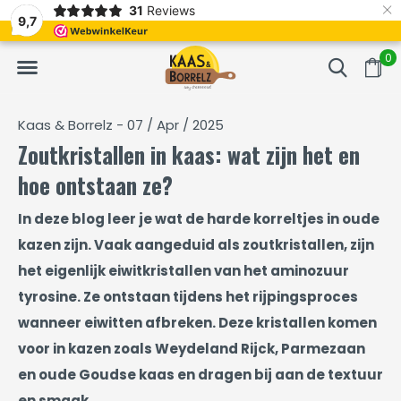
×
31
Reviews
erd
Vaak volgende dag geleverd
Gratis bezorgd va
9,7
0
Kaas & Borrelz - 07 / Apr / 2025
Zoutkristallen in kaas: wat zijn het en
hoe ontstaan ze?
In deze blog leer je wat de harde korreltjes in oude
kazen zijn. Vaak aangeduid als zoutkristallen, zijn
het eigenlijk eiwitkristallen van het aminozuur
tyrosine. Ze ontstaan tijdens het rijpingsproces
wanneer eiwitten afbreken. Deze kristallen komen
voor in kazen zoals Weydeland Rijck, Parmezaan
en oude Goudse kaas en dragen bij aan de textuur
en smaak.